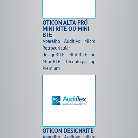
OTICON ALTA PRÓ
MINI RITE OU MINI
BTE
Aparelho Auditivo Micro
Retroauricular -
designRITE, Mini-RITE ou
Mini-BTE : tecnologia Top
Premium
OTICON DESIGNRITE
Aparelho Auditivo Micro