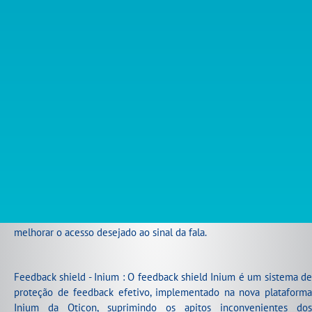
YouMatic Essencial: um sistema automático pessoal programado
para as necessidades individuais do cliente e preferências de som.
O YouMatic Essencial facilita ajustar a reação do aparelho e o
desempenho de resposta para corresponder melhor às preferências
dos clientes em termos de conforto, suporte e clareza de som.
Free Focus Essencial: O Free Focus Essencial muda
imperceptivelmente entre dois modos – Opti Omni e
Direcionalidade Dividida – com a possibilidade de mudar
manualmente para Direcionalidade Total em situações auditivas
muito difíceis. Opti Omni é um novo modo de direcionalidade
especificamente desenvolvido para melhorar o entendimento da
fala imitando o foco dianteiro natural do pavilhão auditivo para
melhorar o acesso desejado ao sinal da fala.
Feedback shield - Inium : O feedback shield Inium é um sistema de
proteção de feedback efetivo, implementado na nova plataforma
Inium da Oticon, suprimindo os apitos inconvenientes dos