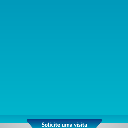
A
Audiflex
trabalha com
aparelhos auditivos
de marcas
reconhecidas mundialmente pela qualidade e excelência. Com
isso, o cliente sempre encontra variedade pelo melhor preço,
assim como condições especiais para compra e o melhor
atendimento.